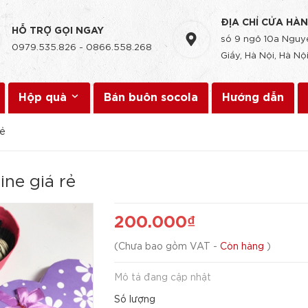
ĐỊA CHỈ CỬA HÀ
HỖ TRỢ GỌI NGAY
số 9 ngõ 10a Nguyễ
0979.535.826
-
0866.558.268
Giấy, Hà Nội, Hà Nội
Hộp quà
Bán buôn socola
Hướng dẫn
rẻ
ine giá rẻ
200.000₫
(
Chưa bao gồm VAT
-
Còn hàng
)
Mô tả đang cập nhật
Số lượng