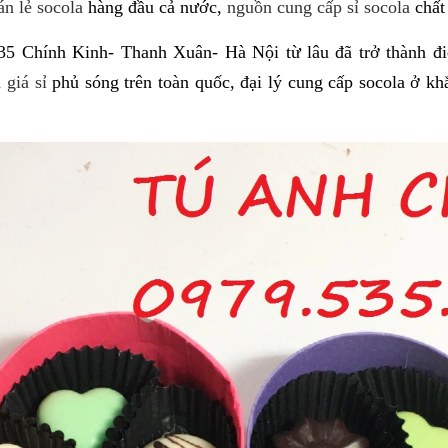
án lẻ socola
hàng đầu cả nước,
nguồn cung cấp sỉ socola
chất 
hính Kinh- Thanh Xuân- Hà Nội từ lâu đã trở thành điểm
 giá sỉ
phủ sóng trên toàn quốc, đại lý cung cấp socola ở k