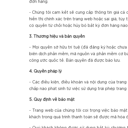
đơn hàng.
- Chúng tôi cam kết sẽ cung cấp thông tin giá cả c
hiển thị chính xác trên trang web hoặc sai giá, t
có quyền từ chối hoặc hủy bỏ bất kỳ đơn hàng nào
3. Thương hiệu và bản quyền
- Mọi quyền sở hữu trí tuệ (đã đăng ký hoặc chưa 
biên dịch phần mềm, mã nguồn và phần mềm cơ bản 
công ước quốc tế. Bản quyền đã được bảo lưu.
4. Quyền pháp lý
- Các điều kiện, điều khoản và nội dung của tran
chấp nào phát sinh từ việc sử dụng trái phép trang
5. Quy định về bảo mật
- Trang web của chúng tôi coi trọng việc bảo mật
khách trong quá trình thanh toán sẽ được mã hóa đ