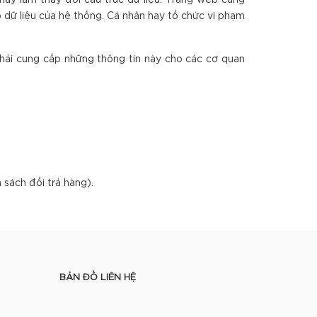
ay làm thay đổi cấu trúc dữ liệu. Trang web cũng
 dữ liệu của hệ thống. Cá nhân hay tổ chức vi phạm
phải cung cấp những thông tin này cho các cơ quan
 sách đổi trả hàng).
BẢN ĐỒ LIÊN HỆ