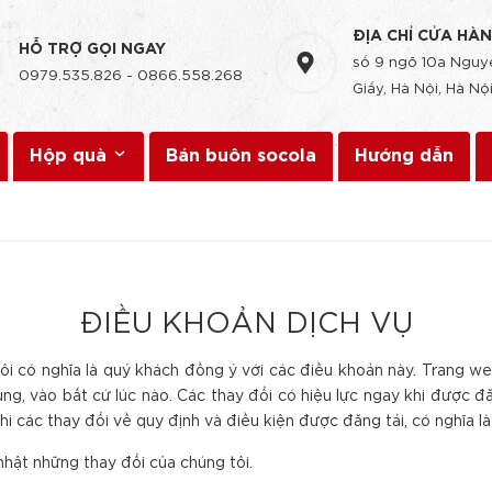
ĐỊA CHỈ CỬA HÀ
HỖ TRỢ GỌI NGAY
số 9 ngõ 10a Nguyễ
0979.535.826
-
0866.558.268
Giấy, Hà Nội, Hà Nội
Hộp quà
Bán buôn socola
Hướng dẫn
ĐIỀU KHOẢN DỊCH VỤ
ôi có nghĩa là quý khách đồng ý với các điều khoản này. Trang we
ụng, vào bất cứ lúc nào. Các thay đổi có hiệu lực ngay khi được 
hi các thay đổi về quy định và điều kiện được đăng tải, có nghĩa l
hật những thay đổi của chúng tôi.