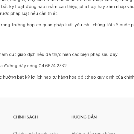
ình, công cụ hay hình thức nào khác để can thiệp vào hệ thống h
 bất kỳ hoạt động nào nhằm can thiệp, phá hoại hay xâm nhập vào
trước pháp luật nếu cần thiết.
trong trường hợp cơ quan pháp luật yêu cầu, chúng tôi sẽ buộc 
ấm dứt giao dịch nếu đã thực hiện các biện pháp sau đây:
qua đường dây nóng 04.6674.2332
 hưởng bất kỳ lợi ích nào từ hàng hóa đó (theo quy định của chính
CHÍNH SÁCH
HƯỚNG DẪN