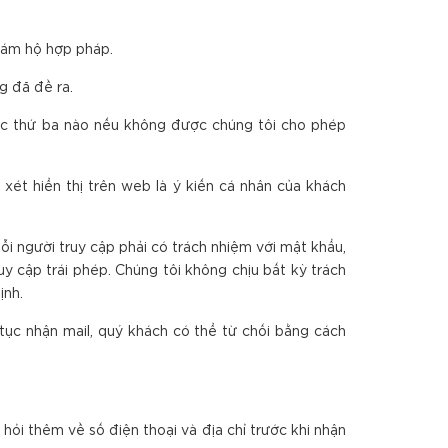
giám hộ hợp pháp.
g đã đề ra.
ác thứ ba nào nếu không được chúng tôi cho phép
ét hiển thị trên web là ý kiến cá nhân của khách
ỗi người truy cập phải có trách nhiệm với mật khẩu,
uy cập trái phép. Chúng tôi không chịu bất kỳ trách
ịnh.
tục nhận mail, quý khách có thể từ chối bằng cách
hỏi thêm về số điện thoại và địa chỉ trước khi nhận