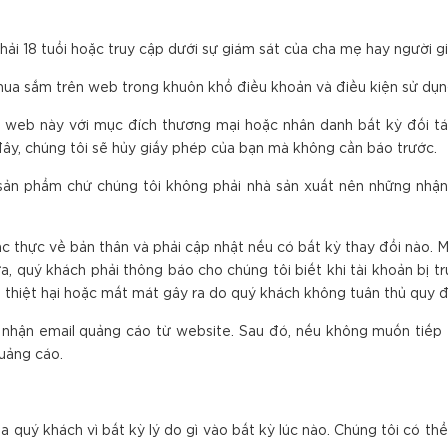
phải 18 tuổi hoặc truy cập dưới sự giám sát của cha mẹ hay người 
mua sắm trên web trong khuôn khổ điều khoản và điều kiện sử dụn
 web này với mục đích thương mại hoặc nhân danh bất kỳ đối t
ây, chúng tôi sẽ hủy giấy phép của bạn mà không cần báo trước.
sản phẩm chứ chúng tôi không phải nhà sản xuất nên những nhận x
ác thực về bản thân và phải cập nhật nếu có bất kỳ thay đổi nào. M
 quý khách phải thông báo cho chúng tôi biết khi tài khoản bị tr
ng thiệt hại hoặc mất mát gây ra do quý khách không tuân thủ quy đ
 nhận email quảng cáo từ website. Sau đó, nếu không muốn tiếp 
uảng cáo.
 quý khách vì bất kỳ lý do gì vào bất kỳ lúc nào. Chúng tôi có thể 