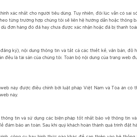
hính xác nhất cho người tiêu dùng. Tuy nhiên, đôi lúc vẫn có sai 
ùy theo từng trường hợp chúng tôi sẽ liên hệ hướng dẫn hoặc thông
 dù đơn hàng đó đã hay chưa được xác nhận hoặc đã bị thanh toá
đăng ký), nội dung thông tin và tất cả các thiết kế, văn bản, đồ 
đều là tài sản của chúng tôi. Toàn bộ nội dung của trang web đ
g web này được điều chỉnh bởi luật pháp Việt Nam và Tòa án có t
 web này.
 thông tin và sử dụng các biện pháp tốt nhất bảo vệ thông tin và
ể đảm bảo an toàn. Sau khi quý khách hoàn thành quá trình đặt hà