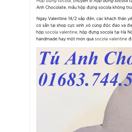
Hộp đựng socola
,
chuyên sỉ hộp đựng socola t
Anh Chocolate, mẫu hộp đựng socola không trù
Ngày Valentine 14/2 sắp đến, các khách thân 
có sẵn tại shop cực xinh ,vô cùng độc đáo và 
hộp
socola valentine
, hộp đựng socola tại Hà Nộ
handmade hay một món quà
socola valentine
đầ