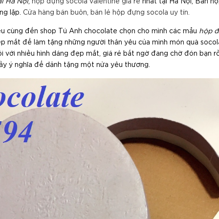
ại Hà Nội
,
hộp đựng socola valentine giá rẻ
nhất tại Hà Nội, Bán h
ng lặp.
Cửa hàng bán buôn, bán lẻ hộp đựng socola uy tín.
yêu cùng đến shop Tú Anh chocolate chọn cho mình các mẫu
hộp đ
đẹp mắt để làm tặng những người thân yêu của mình món quà soco
i với nhiều hình dáng đẹp mắt, giá rẻ bất ngờ đang chờ đón bạn rồi
y ý nghĩa để dảnh tặng một nửa yêu thương.