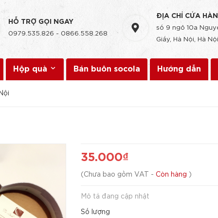
ĐỊA CHỈ CỬA HÀ
HỖ TRỢ GỌI NGAY
số 9 ngõ 10a Nguyễ
0979.535.826
-
0866.558.268
Giấy, Hà Nội, Hà Nội
Hộp quà
Bán buôn socola
Hướng dẫn
Nội
35.000₫
(
Chưa bao gồm VAT
-
Còn hàng
)
Mô tả đang cập nhật
Số lượng