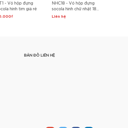
T1 - Vỏ hộp đựng
NHC18 - Vỏ hộp đựng
HTN10- Hộ
cola hình tim giá rẻ
socola hình chữ nhật 18
tim chia 1
ngăn
0.000₫
Liên hệ
46.000₫
BẢN ĐỒ LIÊN HỆ