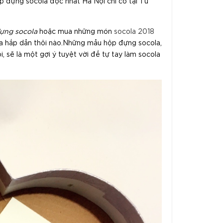
ộp đựng socola độc nhất Hà Nội chỉ có tại Tú
ựng socola
hoặc mua những món
socola 2018
la hấp dẫn thôi nào.Những mẫu hộp đựng socola,
, sẽ là một gợi ý tuyệt vời để tự tay làm socola