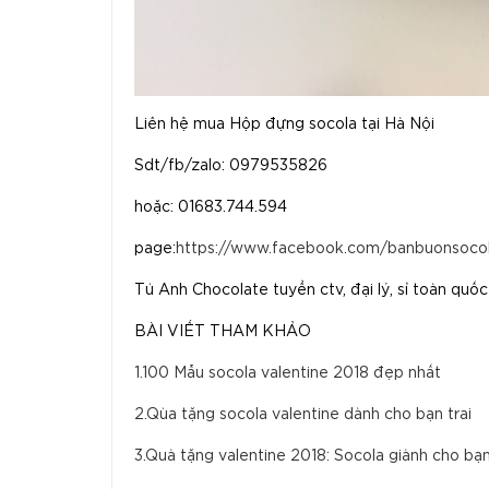
Liên hệ mua Hộp đựng socola tại Hà Nội
Sdt/fb/zalo: 0979535826
hoặc: 01683.744.594
page:
https://www.facebook.com/banbuonsocol
Tú Anh Chocolate tuyển ctv, đại lý, sỉ toàn quốc 
BÀI VIẾT THAM KHẢO
1.100 Mẫu socola valentine 2018 đẹp nhất
2.Qùa tặng socola valentine dành cho bạn trai
3.Quà tặng valentine 2018: Socola giành cho bạn