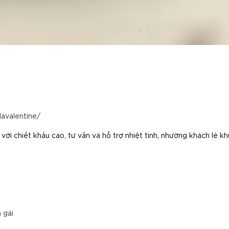
avalentine/
với chiết khấu cao, tư vấn và hỗ trợ nhiệt tình, nhường khách lẻ kh
 gái