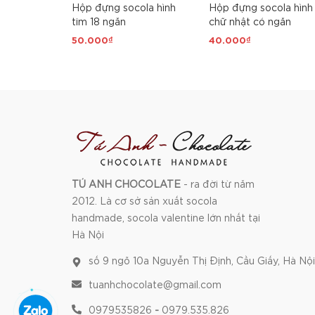
Hộp đựng socola hình
Hộp đựng socola hình
tim 18 ngăn
chữ nhật có ngăn
50.000₫
40.000₫
TÚ ANH CHOCOLATE
- ra đời từ năm
2012. Là cơ sở sản xuất socola
handmade, socola valentine lớn nhất tại
Hà Nội
số 9 ngõ 10a Nguyễn Thị Định, Cầu Giấy, Hà Nội
tuanhchocolate@gmail.com
0979535826
-
0979.535.826