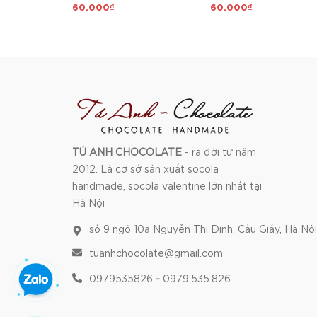
60.000₫
60.000₫
TÚ ANH CHOCOLATE
- ra đời từ năm
2012. Là cơ sở sản xuất socola
handmade, socola valentine lớn nhất tại
Hà Nội
số 9 ngõ 10a Nguyễn Thị Định, Cầu Giấy, Hà Nội
tuanhchocolate@gmail.com
0979535826
-
0979.535.826