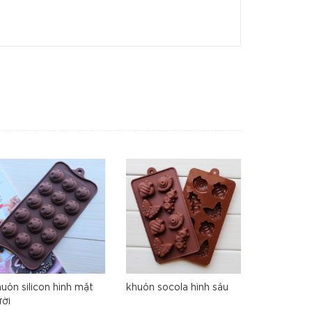
uôn silicon hình mặt
khuôn socola hình sâu
khuôn sili
ười