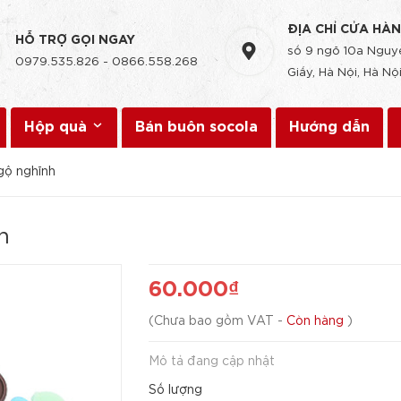
ĐỊA CHỈ CỬA HÀ
HỖ TRỢ GỌI NGAY
số 9 ngõ 10a Nguyễ
0979.535.826
-
0866.558.268
Giấy, Hà Nội, Hà Nội
Hộp quà
Bán buôn socola
Hướng dẫn
ngộ nghĩnh
h
60.000₫
(
Chưa bao gồm VAT
-
Còn hàng
)
Mô tả đang cập nhật
Số lượng