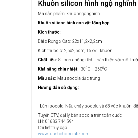
Khuôn silicon hình ngộ nghĩnh
Mã sản phẩm: khuonngonghinh
Khuôn silicon hình con vật tổng hợp
Kích thước:
Dài x Rộng x Cao: 22x11,2x2,2cm
Kích thước ô: 2,5x2,5cm, 15 ô/1 khuôn
Chất liệu:
Silicon chống dính, thân thiện với môi tr
0
0
Khả năng chịu nhiệt:
-30
C – 260
C
Màu sắc:
Màu socola đặc trưng
Hướng dẫn sử dụng:
- Làm socola: Nấu chảy socola và đổ vào khuôn, để
Tuyển CTV, đại lý bán socola trên toàn quốc
LH: 01683.744.594
Chi tiết truy cập
www.tuanhchocolate.com