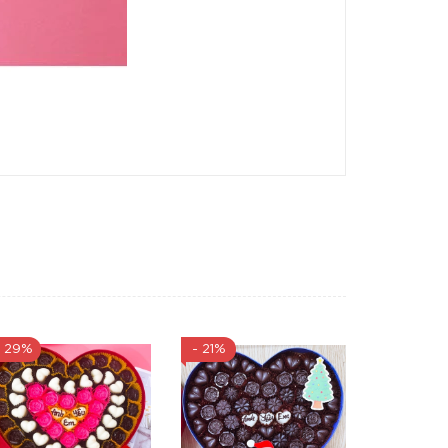
- 29%
- 21%
- 19%