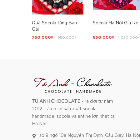
Quà Socola tặng Bạn
Socola Hà Nội Giá Rẻ
Gái
750.000₫
950.000₫
850.000₫
1.050.000₫
TÚ ANH CHOCOLATE
- ra đời từ năm
2012. Là cơ sở sản xuất socola
handmade, socola valentine lớn nhất tại
Hà Nội
số 9 ngõ 10a Nguyễn Thị Định, Cầu Giấy, Hà Nội