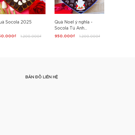
uà Socola 2025
Quà Noel ý nghĩa -
Socola
Socola Tú Anh
Chocolate
50.000₫
1.200.000₫
950.000₫
1.200.000₫
650.000₫
BẢN ĐỒ LIÊN HỆ