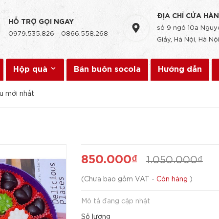
ĐỊA CHỈ CỬA HÀ
HỖ TRỢ GỌI NGAY
số 9 ngõ 10a Nguyễ
0979.535.826
-
0866.558.268
Giấy, Hà Nội, Hà Nội
Hộp quà
Bán buôn socola
Hướng dẫn
u mới nhất
850.000₫
1.050.000₫
(
Chưa bao gồm VAT
-
Còn hàng
)
Mô tả đang cập nhật
Số lượng