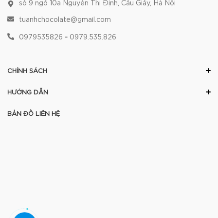
số 9 ngõ 10a Nguyễn Thị Định, Cầu Giấy, Hà Nội
tuanhchocolate@gmail.com
0979535826
-
0979.535.826
CHÍNH SÁCH
HƯỚNG DẪN
BẢN ĐỒ LIÊN HỆ