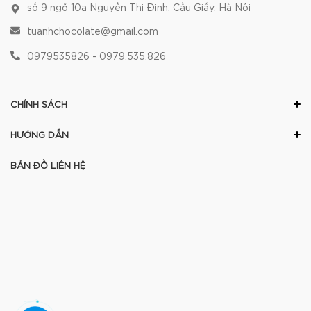
số 9 ngõ 10a Nguyễn Thị Định, Cầu Giấy, Hà Nội
tuanhchocolate@gmail.com
0979535826
-
0979.535.826
CHÍNH SÁCH
HƯỚNG DẪN
BẢN ĐỒ LIÊN HỆ