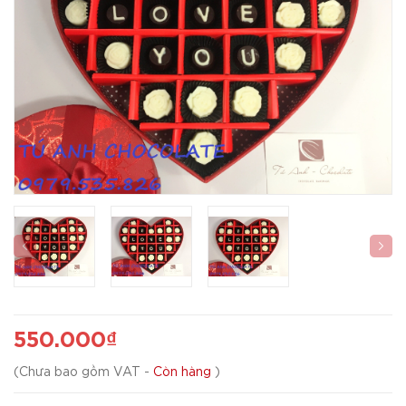
550.000₫
(
Chưa bao gồm VAT
-
Còn hàng
)