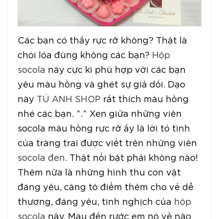
Các bạn có thấy rực rỡ không? Thật là
chói lóa đùng không các bạn?
Hộp
socola
này cực kì phù hợp với các bạn
yêu màu hồng và ghét sự giả dối. Dạo
này
TÚ ANH SHOP
rất thích màu hồng
nhé các bạn. ^.^ Xen giữa những viên
socola màu hồng rực rỡ ấy là lời tỏ tình
của tràng trai được viết trên những viên
socola đen.
Thật nổi bật phải không nào!
Thêm nữa là những hình thu con vật
đáng yêu, càng tô điểm thêm cho vẻ dễ
thương, đáng yêu, tinh nghịch của
hộp
socola
này. Mau đến rước em nó về nào