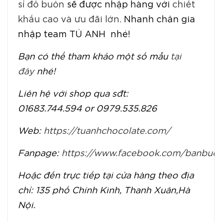
sỉ đổ buôn
sẽ được nhập hàng với
chiết
khấu cao và ưu đãi lớn.
Nhanh chân gia
nhập team TÚ ANH nhé!
Bạn có thể tham khảo một số mẫu
tại
đây
nhé!
Liên hệ với shop qua sđt:
01683.744.594 or 0979.535.826
Web:
https://tuanhchocolate.com/
Fanpage:
https://www.facebook.com/banbuon
Hoặc đến trực tiếp tại cửa hàng theo địa
chỉ: 135 phố Chính Kinh, Thanh Xuân,Hà
Nội.