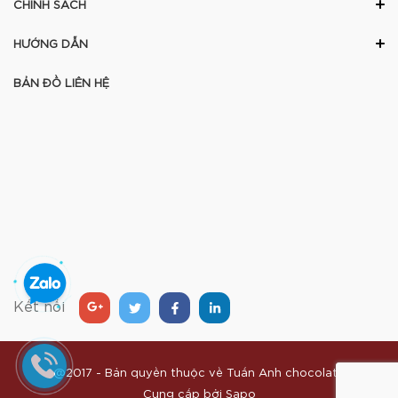
CHÍNH SÁCH
HƯỚNG DẪN
BẢN ĐỒ LIÊN HỆ
Kết nối
@2017 - Bản quyền thuộc về
Tuấn Anh chocolate
Cung cấp bởi
Sapo