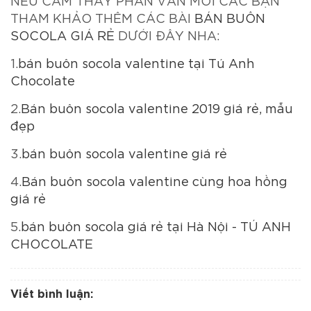
NẾU CẢM THẤY PHÂN VÂN MỜI CÁC BẠN
THAM KHẢO THÊM CÁC BÀI
BÁN BUÔN
SOCOLA GIÁ RẺ
DƯỚI ĐÂY NHA:
1.
bán buôn socola valentine tại Tú Anh
Chocolate
2.
Bán buôn socola valentine 2019 giá rẻ, mẫu
đẹp
3.
bán buôn socola valentine giá rẻ
4.
Bán buôn socola valentine cùng hoa hồng
giá rẻ
5.
bán buôn socola giá rẻ tại Hà Nội - TÚ ANH
CHOCOLATE
Viết bình luận: