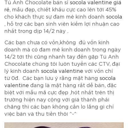
Tú Anh Chocolate bán sỉ
socola valentine giá
rẻ
, mẫu đẹp, chiết khấu cực cao lên tới 45%
cho khách thực sự đam mê kinh doanh
socola
, hỗ trợ các bạn sinh viên kiếm lợi nhuận cao
nhất trong dịp 14/2 này .
Các bạn chưa có vốn,không đủ vốn kinh
doanh mà có đam mê kinh doanh trong ngày
14/2 tới thì cũng nhanh tay đến gặp Tú Anh
Chocolate chúng tôi luôn tuyển các CTV, đại
lý kinh doanh
socola valentine
với vốn chỉ
từ 0đ. Các bạn lưu ý rằng mặt hàng
socola
valentine
đang là mặt hàng rất dễ bán, đặc
biệt với mẫu mã cực đẹp ,hót nhất trên thị
trường hiện nay cộng với giá thành phải
chăng thì các bạn không cần lo lắng gì chỉ
việc bán và thu tiền thôi ^-^