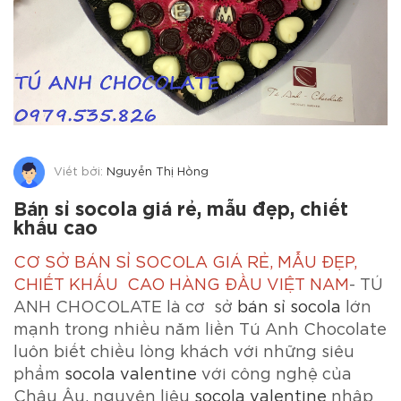
Viết bởi:
Nguyễn Thị Hồng
Bán sỉ socola giá rẻ, mẫu đẹp, chiết
khấu cao
CƠ SỞ
BÁN SỈ SOCOLA GIÁ RẺ
, MẪU ĐẸP,
CHIẾT KHẤU CAO HÀNG ĐẦU VIỆT NAM
- TÚ
ANH CHOCOLATE là cơ sở
bán sỉ socola
lớn
mạnh trong nhiều năm liền Tú Anh Chocolate
luôn biết chiều lòng khách với những siêu
phẩm
socola valentine
với công nghệ của
Châu Âu, nguyên liệu
socola valentine
nhập