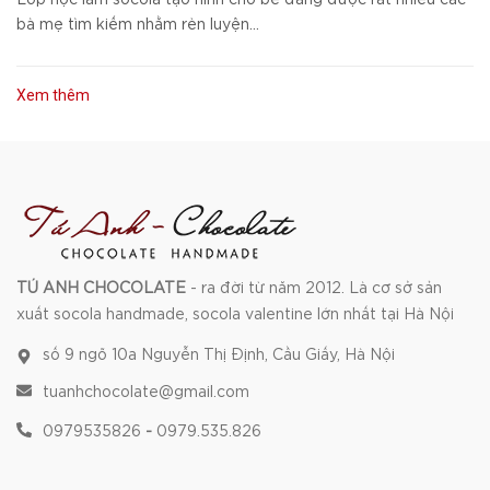
Lớp học làm socola tạo hình cho bé đang được rất nhiều các
bà mẹ tìm kiếm nhằm rèn luyện...
Xem thêm
TÚ ANH CHOCOLATE
- ra đời từ năm 2012. Là cơ sở sản
xuất socola handmade, socola valentine lớn nhất tại Hà Nội
số 9 ngõ 10a Nguyễn Thị Định, Cầu Giấy, Hà Nội
tuanhchocolate@gmail.com
0979535826
-
0979.535.826